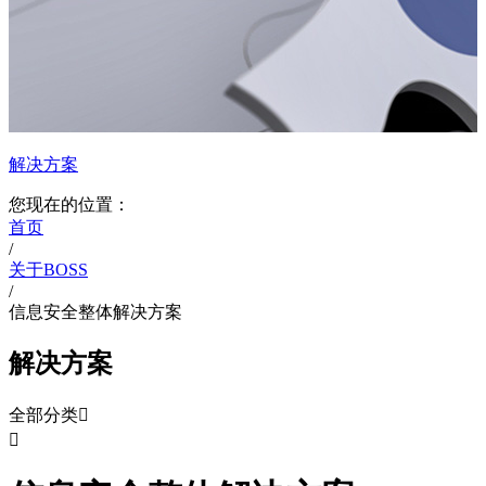
解决方案
您现在的位置：
首页
/
关于BOSS
/
信息安全整体解决方案
解决方案
全部分类

