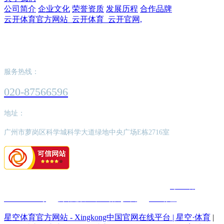
公司简介
企业文化
荣誉资质
发展历程
合作品牌
云开体育官方网站_云开体育_云开官网,
云开体育官方网站_云开体育_云开官网,
服务热线：
020-87566596
地址：
广州市萝岗区科学城科学大道绿地中央广场E栋2716室
版权所有：云开体育官方网站_云开体育_云开官网,
粤ICP备
2022062526号
网站建设：中企动力
广州
SEO标签
星空体育官方网站 - Xingkong中国官网在线平台 | 星空·体育
|