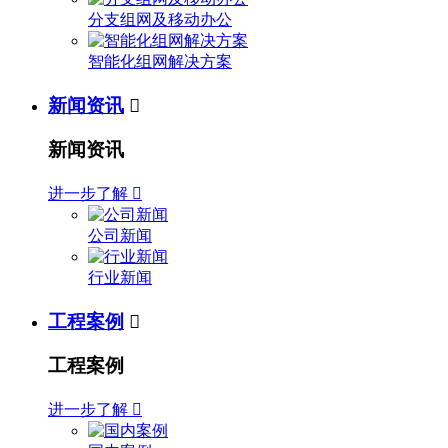
分支组网及移动办公
智能化组网解决方案
新闻资讯

新闻资讯
进一步了解

公司新闻
行业新闻
工程案例

工程案例
进一步了解
