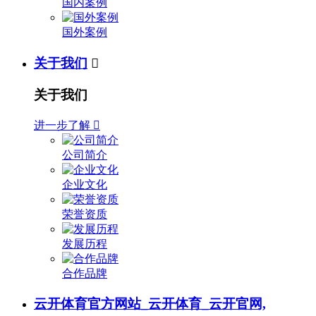
国内案例
国外案例
关于我们

关于我们
进一步了解

公司简介
企业文化
荣誉资质
发展历程
合作品牌
云开体育官方网站_云开体育_云开官网,