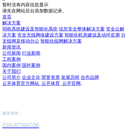
暂时没有内容信息显示
请先在网站后台添加数据记录。
首页
解决方案
弱电系统建设及智能化系统
信息安全整体解决方案
安全云解
决方案
安全无线网络建设方案
智能化机房建设及动环监测
分
支组网及移动办公
智能化组网解决方案
新闻资讯
公司新闻
行业新闻
工程案例
国内案例
国外案例
关于我们
公司简介
企业文化
荣誉资质
发展历程
合作品牌
云开体育官方网站_云开体育_云开官网,
云开体育官方网站_云开体育_云开官网,
服务热线：
020-87566596