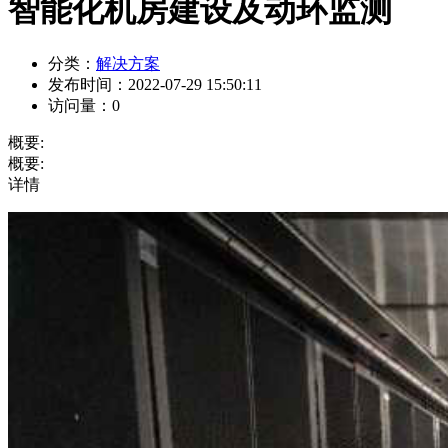
智能化机房建设及动环监测
分类：
解决方案
发布时间：
2022-07-29 15:50:11
访问量：
0
概要:
概要:
详情