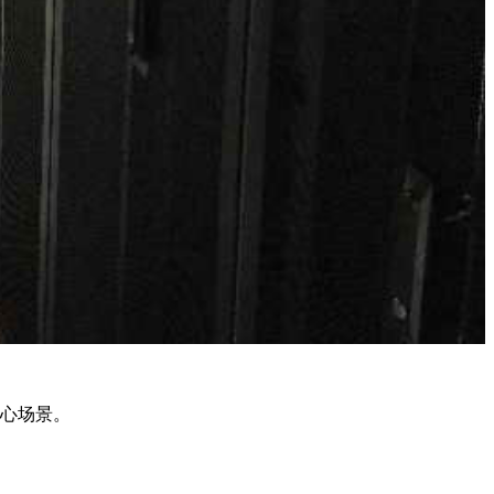
中心场景。